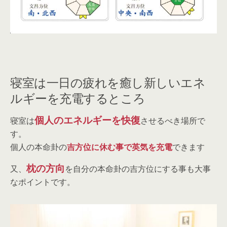
寝室は一日の疲れを癒し新しいエネ
ルギーを充電するところ
個人のエネルギーを快復
寝室は
させるべき場所で
す。
個人の本命卦の
吉方位に休む事で英気を充電
できます
枕の方向
又、
を自分の本命卦の吉方位にする事も大事
なポイントです。