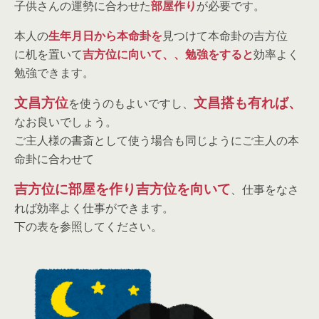
子供さんの運勢に合わせた
部屋作り
が必要です。
本人の
生年月日から本命卦を
見つけて本命卦の吉方位
に机を置いて
吉方位に向いて、、勉強をすると
効率よく
勉強できます。
文昌方位
文昌搭も有れば、
を使うのもよいですし、
なお良いでしょう。
ご主人様の書斎として使う場合も同じようにご主人の本
命卦に合わせて
吉方位に部屋を作り吉方位を向いて
、仕事をなさ
れば効率よく仕事ができます。
下の表を参照してください。