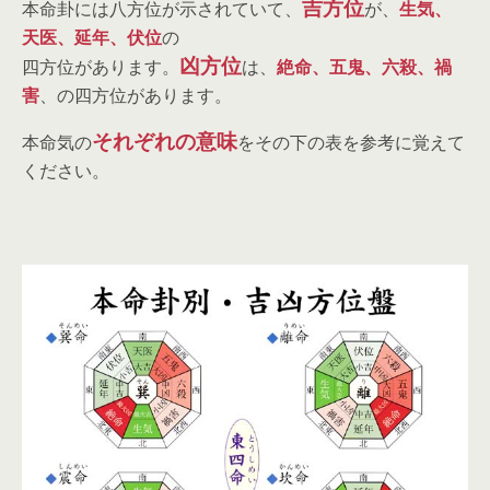
吉方位
本命卦には八方位が示されていて、
が、
生気、
天医、延年、伏位
の
凶方位
四方位があります。
は、
絶命、五鬼、六殺、禍
害
、の四方位があります。
それぞれの意味
本命気の
をその下の表を参考に覚えて
ください。