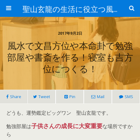
聖山玄龍の生活に役立つ風水
2017年9月2日
風水で文昌方位や本命卦で勉強
部屋や書斎を作る！寝室も吉方
位につくる！
Share
Tweet
Pin
Mail
SMS
どうも、運勢鑑定ビッグワン 聖山玄龍です。
子供さんの成長に大変重要
勉強部屋は
な場所ですか
ら