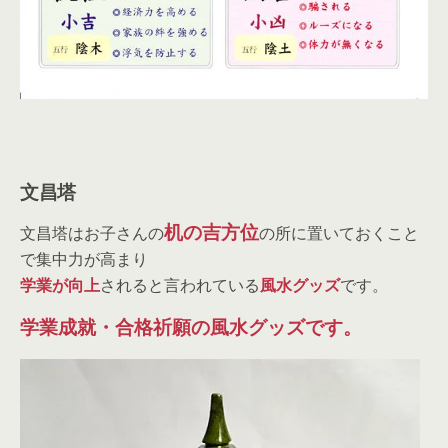
文昌塔
机の吉方位
文昌塔はお子さんの
の所に置いておくこと
で集中力が高まり
学業が向上
されると言われている
風水グッズ
です。
学業成就・合格祈願の風水グッズです。