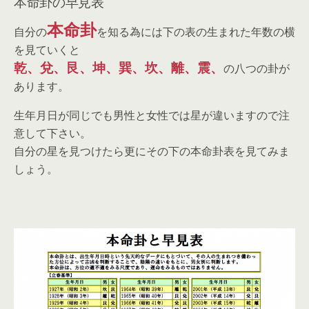
本命卦の早見表
本命卦
自分の
を知る為には下の表の生まれた年数の横
を見ていくと
乾、兌、艮、坤、巽、坎、離、震、
の八つの卦が
あります。
生年月日が同じでも男性と女性では星が違いますので注
意して下さい。
自分の星を見つけたら更にその下の本命卦表を見てみま
しょう。