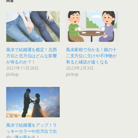
関連
風水で結婚運を鑑定！北西
風水家相で分かる！娘の十
方位と北方位はどんな影響
二支方位に欠けや不浄物が
が有るのか？！
有ると縁談が遠くなる
2021年11月28日
2023年2月3日
pickup
pickup
風水で結婚運をアップ！ラ
ッキーカラーや吉方位で出
会い運が変わる！