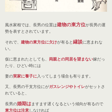
建物の東方位
風水家相では、長男の位置は
が長男の運
勢を表すとされています。
縁談
それで、
建物の東方位に欠け
が有ると
に恵まれな
い。
仮に恵まれたとしても、
両親との同居を望まない
嫁だっ
たり、ひどい時には
妻の
実家に養子に
入ってしまう場合も有ります。
又、長男の干支方位にが
ガスレンジやトイレ
がセットさ
れていると、
婚期は
長男の
ますます遅くなるという傾向が有るので
東方位は注意
しなければ