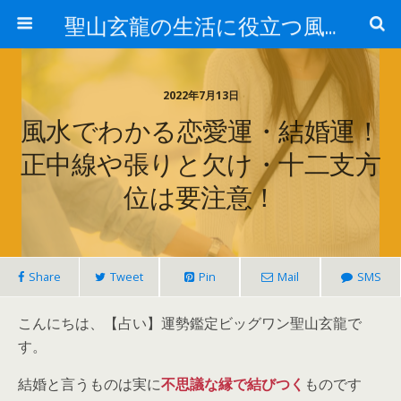
聖山玄龍の生活に役立つ風水
2022年7月13日
風水でわかる恋愛運・結婚運！
正中線や張りと欠け・十二支方
位は要注意！
Share
Tweet
Pin
Mail
SMS
こんにちは、【占い】運勢鑑定ビッグワン聖山玄龍で
す。
結婚と言うものは実に
不思議な縁で結びつく
ものです