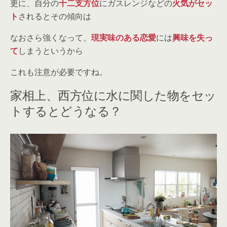
更に、自分の
十二支方位
にガスレンジなどの
火気がセッ
ト
されるとその傾向は
なおさら強くなって、
現実味のある恋愛
には
興味を失っ
て
しまうというから
これも注意が必要ですね。
家相上、西方位に水に関した物をセッ
トするとどうなる？