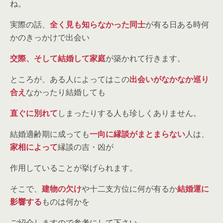
ね。
実際の話、
全く見も知らなかった同士
が有る日ある時何
かのきっかけで出会い
交際、そして結婚して家庭
が築かれて行きます。
ところが、ある人によってはこの
出会いがなかなか巡り
合え
なかったり結婚しても
直ぐに別れて
しまったりする人も珍しくありません。
結婚適齢期に成っても
一向に縁談がまとまらない
人は、
家相によって
縁談の吉・凶が
作用していることが挙げられます。
そこで、
建物の欠け
や十二支方位に何が有るか
結婚運に
影響する
ものは何かを
ご紹介しますので参考にして下さい。