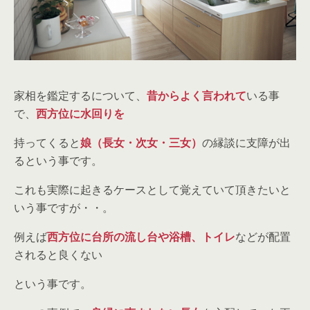
家相を鑑定するについて、
昔からよく言われて
いる事
で、
西方位に水回りを
持ってくると
娘（長女・次女・三女）
の縁談に支障が出
るという事です。
これも実際に起きるケースとして覚えていて頂きたいと
いう事ですが・・。
例えば
西方位に台所の流し台や浴槽、トイレ
などが配置
されると良くない
という事です。