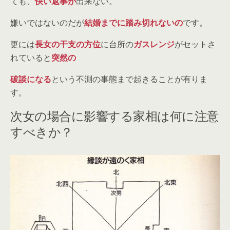
ても、
快い返事が
出来ない。
嫌いではないのだが
結婚までに踏み切れないの
です。
更には
長女の干支の方位
に台所の
ガスレンジ
がセットさ
れていると
突然の
破談になる
という不測の事態まで起きることが有りま
す。
次女の場合に影響する家相は何に注意
すべきか？