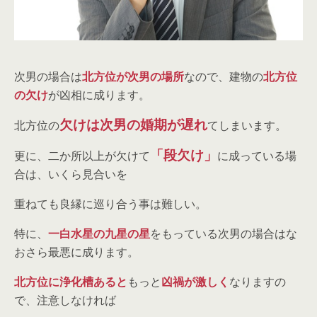
次男の場合は
北方位が次男の場所
なので、建物の
北方位
の欠け
が凶相に成ります。
欠けは次男の婚期が遅れ
北方位の
てしまいます。
「段欠け」
更に、二か所以上が欠けて
に成っている場
合は、いくら見合いを
重ねても良縁に巡り合う事は難しい。
特に、
一白水星の九星の星
をもっている次男の場合はな
おさら最悪に成ります。
北方位に浄化槽あると
もっと
凶禍が激しく
なりますの
で、注意しなければ