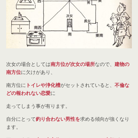
次女の場合としては
南方位が次女の場所
なので、
建物の
南方位
に欠けがあり、
南方位に
トイレや浄化槽
がセットされていると、
不倫な
どの報われない恋愛
に
走ってしまう事が有ります。
自分にとって
釣り合わない男性を
求める傾向が強くなり
ます。