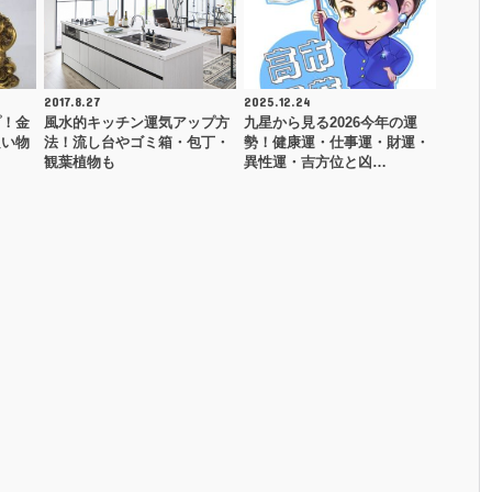
2017.8.27
2025.12.24
プ！金
風水的キッチン運気アップ方
九星から見る2026今年の運
良い物
法！流し台やゴミ箱・包丁・
勢！健康運・仕事運・財運・
観葉植物も
異性運・吉方位と凶…