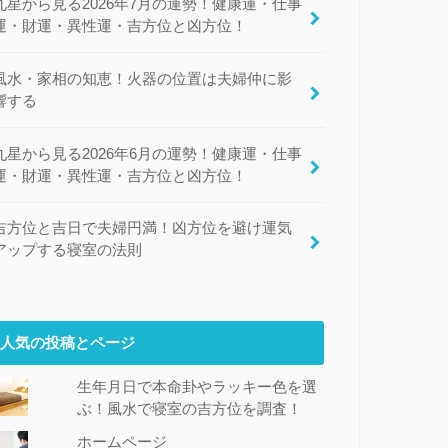
九星から見る2026年7月の運勢！健康運・仕事
運・財運・異性運・吉方位と凶方位！
風水・家相の知恵！火器の位置は夫婦仲に影
響する
九星から見る2026年6月の運勢！健康運・仕事
運・財運・異性運・吉方位と凶方位！
吉方位と吉日で夫婦円満！凶方位を避け運気
アップする寝室の法則
人気の投稿とページ
生年月日で本命卦やラッキー色を選
ぶ！風水で寝室の吉方位を調査！
ホームページ