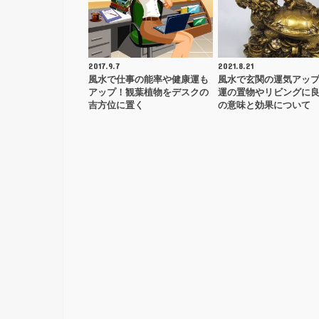
2017.9.7
2021.8.21
風水で仕事の能率や健康運も
風水で玄関の運気アッ
アップ！観葉植物をデスクの
運の置物やリビングに
吉方位に置く
の意味と効果について