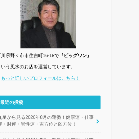
石川県野々市市住吉町16-18で
『ビッグワン』
という風水のお店を運営しています。
→
もっと詳しいプロフィールはこちら！
最近の投稿
九星から見る2026年8月の運勢！健康運・仕事
運・財運・異性運・吉方位と凶方位！