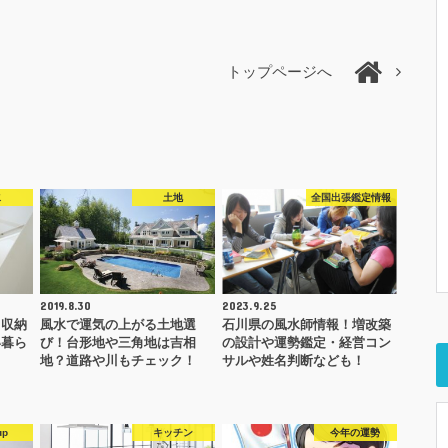
トップページへ
水
土地
全国出張鑑定情報
2019.8.30
2023.9.25
と収納
風水で運気の上がる土地選
石川県の風水師情報！増改築
い暮ら
び！台形地や三角地は吉相
の設計や運勢鑑定・経営コン
地？道路や川もチェック！
サルや姓名判断なども！
up
キッチン
今年の運勢