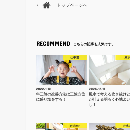
トップページへ
RECOMMEND
こちらの記事も人気です。
仕事運
風
2022.1.10
2025.12.11
年三煞の改善方法は三煞方位
風水で考える吹き抜け
に盛り塩をする！
が叶える明るく心地よ
し！
pickup
pick