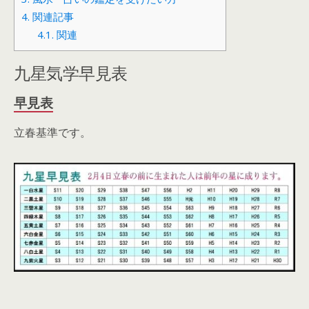
4.
関連記事
4.1.
関連
九星気学早見表
早見表
立春基準です。