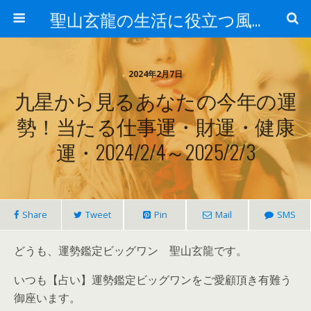
聖山玄龍の生活に役立つ風水
2024年2月7日
九星から見るあなたの今年の運
勢！当たる仕事運・財運・健康
運・2024/2/4～2025/2/3
Share
Tweet
Pin
Mail
SMS
どうも、運勢鑑定ビッグワン 聖山玄龍です。
いつも【占い】運勢鑑定ビッグワンをご愛顧頂き有難う
御座います。