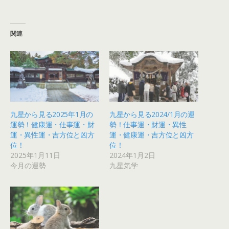
関連
九星から見る2025年1月の
九星から見る2024/1月の運
運勢！健康運・仕事運・財
勢！仕事運・財運・異性
運・異性運・吉方位と凶方
運・健康運・吉方位と凶方
位！
位！
2025年1月11日
2024年1月2日
今月の運勢
九星気学