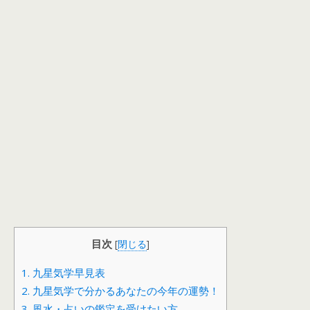
目次
[
閉じる
]
1.
九星気学早見表
2.
九星気学で分かるあなたの今年の運勢！
3.
風水・占いの鑑定を受けたい方