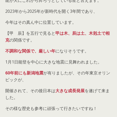
龍が天にこれから昇ろうとしている星と言えます。
2023年から2025年が新時代を開く3年間であり、
今年はその真ん中に位置しています。
【甲 辰】を五行で見ると
甲は木、辰は土、木剋土で相
克
の関係です。
不調和な関係で、厳しい年
になりそうです。
1月1日能登を中心に大きな地震に見舞われました。
60年前にも新潟地震
が有りましたが、その年東京オリン
ピックが、
開催されて、その後日本は
大きな成長発展
を遂げて来ま
した。
その様な歴史も参考に頑張って行きたいですね！