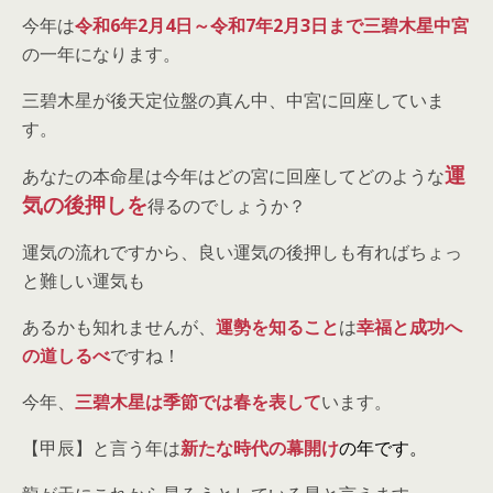
今年は
令和6年2月4日～令和7
年2月3日まで三碧木星中宮
の一年になります。
三碧木星が後天定位盤の真ん中、中宮に回座していま
す。
運
あなたの本命星は今年はどの宮に回座してどのような
気の後押しを
得るのでしょうか？
運気の流れですから、良い運気の後押しも有ればちょっ
と難しい運気も
あるかも知れませんが、
運勢を知ること
は
幸福と成功へ
の道しるべ
ですね！
今年、
三碧木星は季節では春を
表して
います。
【甲辰】と言う年は
新たな時代の幕開け
の年です。