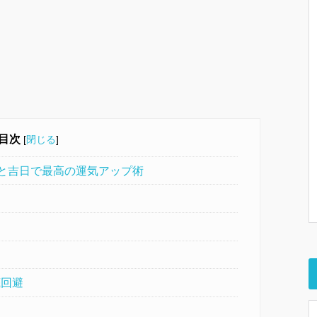
目次
[
閉じる
]
と吉日で最高の運気アップ術
に
底回避