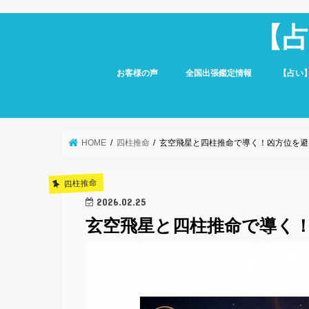
【
お客様の声
全国出張鑑定情報
【占い
HOME
四柱推命
玄空飛星と四柱推命で導く！凶方位を避
四柱推命
2026.02.25
玄空飛星と四柱推命で導く