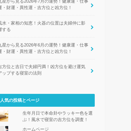
九星から見る2026年7月の運勢！健康運・仕事
運・財運・異性運・吉方位と凶方位！
風水・家相の知恵！火器の位置は夫婦仲に影
響する
九星から見る2026年6月の運勢！健康運・仕事
運・財運・異性運・吉方位と凶方位！
吉方位と吉日で夫婦円満！凶方位を避け運気
アップする寝室の法則
人気の投稿とページ
生年月日で本命卦やラッキー色を選
ぶ！風水で寝室の吉方位を調査！
ホームページ