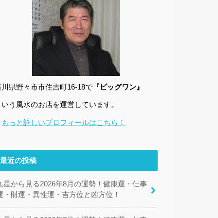
石川県野々市市住吉町16-18で
『ビッグワン』
という風水のお店を運営しています。
→
もっと詳しいプロフィールはこちら！
最近の投稿
九星から見る2026年8月の運勢！健康運・仕事
運・財運・異性運・吉方位と凶方位！