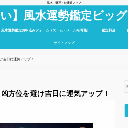
風水で財運・健康運アップ
占い】風水運勢鑑定ビッグ
】風水運勢鑑定お申込みフォーム（ズーム・メールも可能）
鑑定料金
サイトマップ
け吉日に運気アップ！
！凶方位を避け吉日に運気アップ！