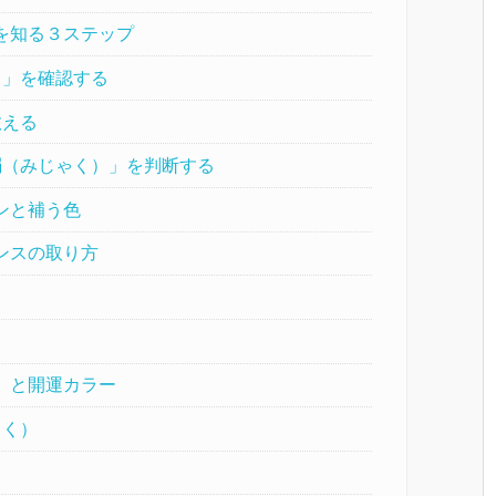
を知る３ステップ
）」を確認する
数える
弱（みじゃく）」を判断する
ンと補う色
ンスの取り方
」と開運カラー
もく）
）