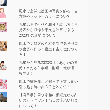
風水で玄関に絵画や写真を飾る！吉
方位やラッキーカラーについて
九星気学で性格や相性の調べ方！早
見表から月命や干支を計算できる！
2023年の運勢について
風水で文昌方位や本命卦で勉強部屋
や書斎を作る！寝室も吉方位につく
る！
九星から見る2023/3月！あなたの運
勢！当たる仕事運・財運・健康運・
異性運！
風水で増改築など知って役立つ事や
引っ越す時の吉方位と凶方位！
【岩手県】風水家相出張鑑定なら占
いのビッグワン！当日の流れや料金
について！