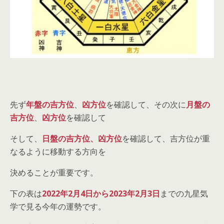
先ず
年盤の吉方位
、
凶方位
を確認して、その次に
月盤の
吉方位
、
凶方位
を確認して
そして、
日盤の吉方位、凶方位
を確認して、吉方位が重
なるように移動する方向を
決めることが重要です。
下の表は
2022年2月4日から2023年2月3日
までの九星気
学で見る今年の運勢です。