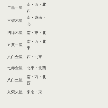
南・西・北
二黒土星
西
南・東南・
三碧木星
北
四緑木星
南・東・北
南・西・北
五黄土星
東
六白金星
西・北東
七赤金星
北東・北西
南・西・北
八白土星
西
九紫火星
東南・東