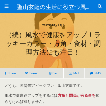
聖山玄龍の生活に役立つ風水
2022年10月24日
（続）風水で健康をアップ！ラ
ッキーカラー・方角・食材・調
理方法にも注目！
Share
Tweet
Pin
Mail
SMS
どうも、運勢鑑定ビッグワン 聖山玄龍です。
風水で健康運アップをするには
方角と関係が有る事を
知
らなければ成りません。