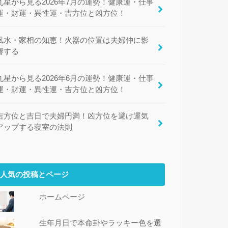
九星から見る2026年7月の運勢！健康運・仕事
運・財運・異性運・吉方位と凶方位！
風水・家相の知恵！火器の位置は夫婦仲に影
響する
九星から見る2026年6月の運勢！健康運・仕事
運・財運・異性運・吉方位と凶方位！
吉方位と吉日で夫婦円満！凶方位を避け運気
アップする寝室の法則
人気の投稿とページ
ホームページ
生年月日で本命卦やラッキー色を選