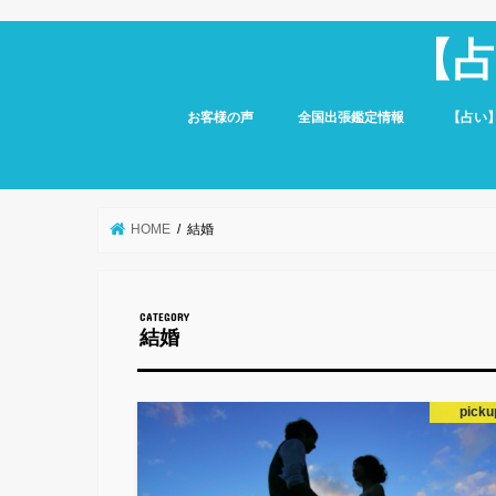
【
お客様の声
全国出張鑑定情報
【占い
HOME
結婚
結婚
picku