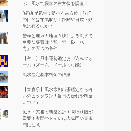
ぶ！風水で寝室の吉方位を調査！
(続)九星気学で調べる吉方位！旅行
の目的は祐気取り！距離や日数・効
果は有るのか？
巒頭と理気！地理五訣による風水で
重要な要素は「龍・穴・砂・水・
向」の五つの条件
【占い】風水運勢鑑定お申込みフォ
ーム（ズーム・メールも可能）
風水鑑定基本料金の詳細
【青森県】風水家相出張鑑定なら占
いのビッグワン！当日の流れや料金
について！
風水・家相で新築設計！間取り図が
重要！玄関やトイレは表鬼門や裏鬼
門に注意