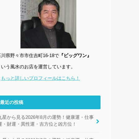
石川県野々市市住吉町16-18で
『ビッグワン』
という風水のお店を運営しています。
→
もっと詳しいプロフィールはこちら！
最近の投稿
九星から見る2026年8月の運勢！健康運・仕事
運・財運・異性運・吉方位と凶方位！