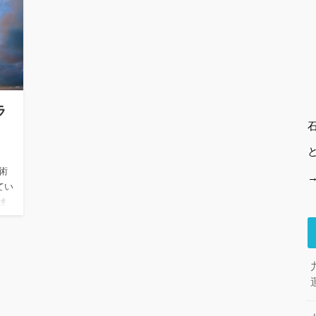
ラ
術
てい
ま
る