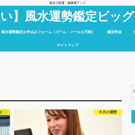
風水で財運・健康運アップ
占い】風水運勢鑑定ビッグ
】風水運勢鑑定お申込みフォーム（ズーム・メールも可能）
鑑定料金
サイトマップ
p
今月の運勢