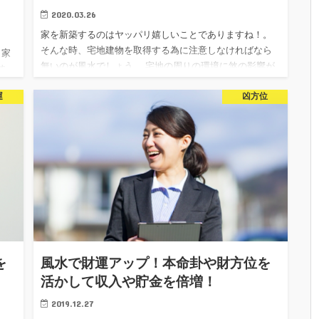
2020.03.26
家を新築するのはヤッパリ嬉しいことでありますね！。
そんな時、宅地建物を取得する為に注意しなければなら
 家
無いのが風水でしょう。 宅地の周りの環境に煞の影響が
あ
及びにくい場所や形の物を選ぶと良いでしょう。 それら
 風
運
凶方位
を形煞と呼んで…
、
を
風水で財運アップ！本命卦や財方位を
活かして収入や貯金を倍増！
2019.12.27