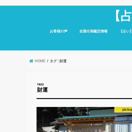
【
お客様の声
全国出張鑑定情報
【占い
HOME
タグ : 財運
財運
picku