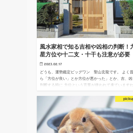
風水家相で知る吉相や凶相の判断！
星方位や十二支・十干も注意が必要
2023.02.17
どうも、運勢鑑定ビッグワン 聖山玄龍です。 よく
ら「方位が良い」とか方位が悪かった」とか、吉、凶
判断する時に 方位という言葉が使われて来ています
その昔の事である、平安時代の物語である、源氏物語
どを読んでも、…
picku