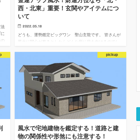
！
金運アップ風水！財運方位なら「北・
西・北東」重要！玄関やアイテムにつ
いて
2022.05.18
方法
プに
どうも、運勢鑑定ビッグワン 聖山玄龍です。 皆さんが
活の
風水に関心が有るとしたらどんな所に目を向けるのでし
ょうか？ 私の場合はやはり金運アップという所ですね！
p
pickup
自分の運気をアップすることで職場で出世して給料が上
がったり もし…
判
風水で宅地建物を鑑定する！道路と建
物の関係性や形煞にも注意する！