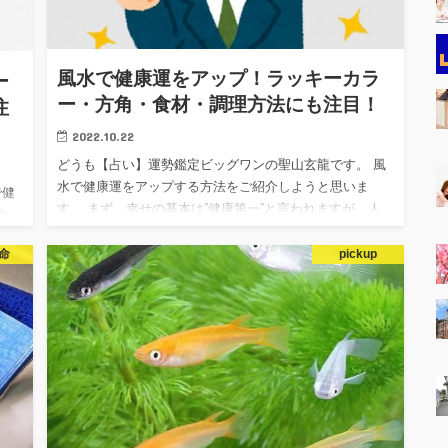
風水で健康運をアップ！ラッキーカラ
ー
ー・方角・食材・調理方法にも注目！
注
2022.10.22
どうも【占い】運勢鑑定ビッグワンの聖山玄龍です。 風
水で健康運をアップする方法をご紹介しようと思いま
で健
す。 まず、幸せの基本は”健康第一”と言われますが、人
れ
生で一番大事な事は家族と 健康に過ごす事であり健康に
ると
勝る宝はないと…
命
pickup
方向