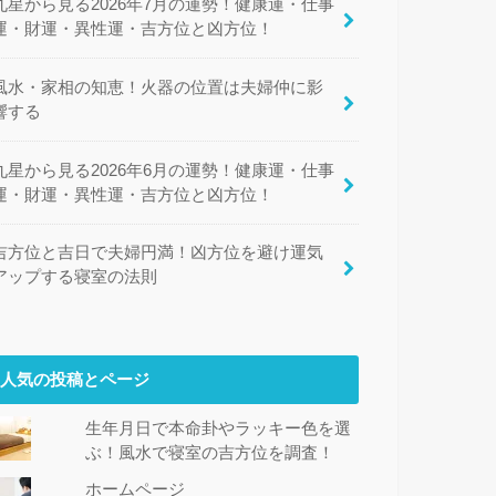
九星から見る2026年7月の運勢！健康運・仕事
運・財運・異性運・吉方位と凶方位！
風水・家相の知恵！火器の位置は夫婦仲に影
響する
九星から見る2026年6月の運勢！健康運・仕事
運・財運・異性運・吉方位と凶方位！
吉方位と吉日で夫婦円満！凶方位を避け運気
アップする寝室の法則
人気の投稿とページ
生年月日で本命卦やラッキー色を選
ぶ！風水で寝室の吉方位を調査！
ホームページ