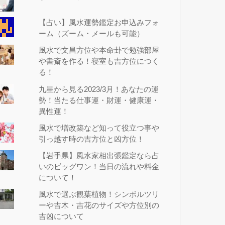
【占い】風水運勢鑑定お申込みフォ
ーム（ズーム・メールも可能）
風水で文昌方位や本命卦で勉強部屋
や書斎を作る！寝室も吉方位につく
る！
九星から見る2023/3月！あなたの運
勢！当たる仕事運・財運・健康運・
異性運！
風水で増改築など知って役立つ事や
引っ越す時の吉方位と凶方位！
【岩手県】風水家相出張鑑定なら占
いのビッグワン！当日の流れや料金
について！
風水で選ぶ観葉植物！シンボルツリ
ーや吉木・吉花のサイズや方位別の
吉凶について