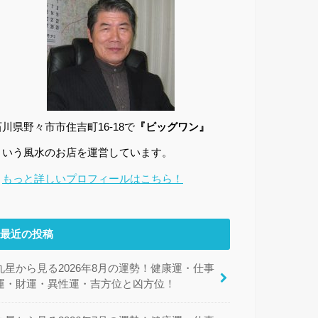
石川県野々市市住吉町16-18で
『ビッグワン』
という風水のお店を運営しています。
→
もっと詳しいプロフィールはこちら！
最近の投稿
九星から見る2026年8月の運勢！健康運・仕事
運・財運・異性運・吉方位と凶方位！