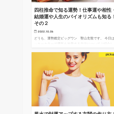
四柱推命で知る運勢！仕事運や相性
結婚運や人生のバイオリズムも知る
その２
2022.10.06
どうも、運勢鑑定ビッグワン 聖山玄龍です。 今日
ッキーカラーで運気を改善する方法についてご紹介し
うと思います。 ツキがない時こそラッキーカラーを
picku
入れてみるという事なんですが・・。 ツキがない時
「おしゃれの幅…