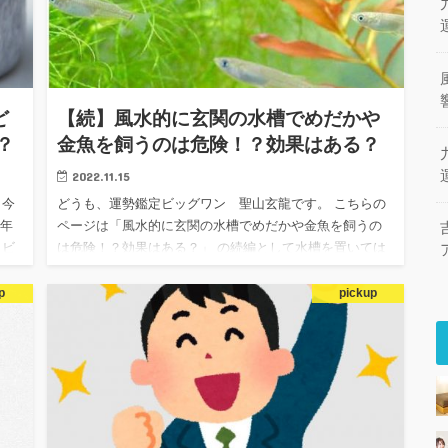
ど
【続】風水的に玄関の水槽でめだかや
？
金魚を飼うのは危険！？効果はある？
2022.11.15
 今
どうも、運勢鑑定ビッグワン 聖山玄龍です。 こちらの
の年
ページは「風水的に玄関の水槽でめだかや金魚を飼うの
ラビ
は危険！？効果はある？」 の続編として水槽を置いては
さま
いけない方位についてや水槽の管理の仕方や おススメ水
槽のご紹介など…
p
pickup