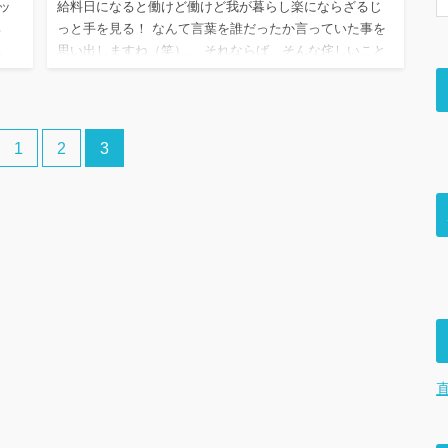
ッ
給料日になると働けど働けど我が暮らし楽にならざるじ
ろ
っと手を見る！ なんて言葉を誰だったか言っていた事を
れ
思い出しますね（笑）。 それならば、そんな侘しいこと
臭い
を言わないで運勢アップする話をしましょう。 収入をア
ップして貯金が…
1
2
3