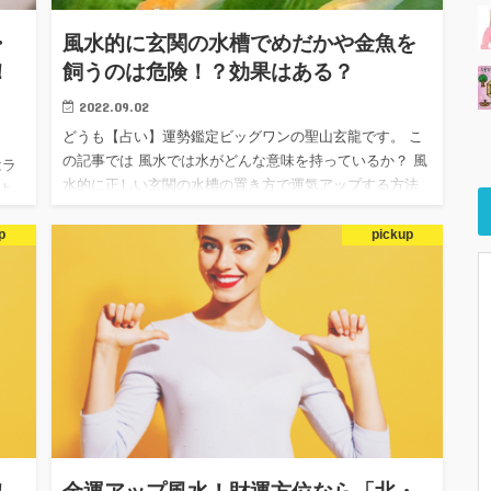
・
風水的に玄関の水槽でめだかや金魚を
！
飼うのは危険！？効果はある？
2022.09.02
どうも【占い】運勢鑑定ビッグワンの聖山玄龍です。 こ
の記事では 風水では水がどんな意味を持っているか？ 風
はラ
水的に正しい玄関の水槽の置き方で運気アップする方法
よ
メダカを飼う事の意味と効果 水槽を設置する場所（方
取り
位・方角・時…
p
pickup
は、