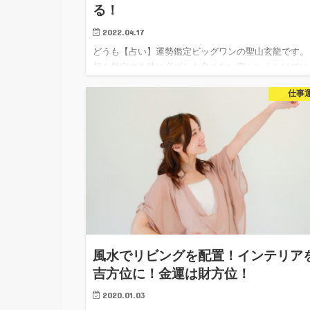
る！
2022.04.17
どうも【占い】運勢鑑定ビッグワンの聖山玄龍です。
相を鑑定する時に必ずしも良くない家というわけでは
りませんが、欠けや張りの ある家も注意が必要です。
仕事
水上欠けは、その欠けている方位のもつ運気のない家
張りはその方位…
風水でリビングを配置！インテリア
吉方位に！金運は財方位！
2020.01.03