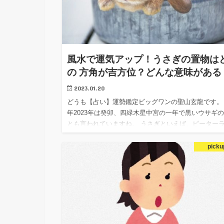
風水で運気アップ！うさぎの置物は
の 方角が吉方位？どんな意味がある
2023.01.20
どうも【占い】運勢鑑定ビッグワンの聖山玄龍です。
年2023年は癸卯、四緑木星中宮の一年で黒いウサギ
とも言われていますね。 うさぎといえば、ピーター
ットやミッフィーちゃん、マイメロディなどなど、 
ざまな可愛…
picku