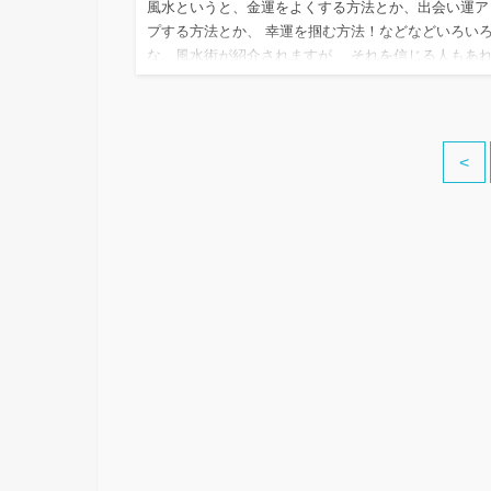
風水というと、金運をよくする方法とか、出会い運ア
プする方法とか、 幸運を掴む方法！などなどいろい
な、風水術が紹介されますが、 それを信じる人もあ
ば、全く信じないタイプの人もおられますね。 胡散
イメージを持つ方も…
<