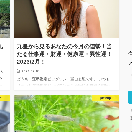
九
九星から見るあなたの今月の運勢！当
たる仕事運・財運・健康運・異性運！
2023/2月！
2023.02.03
昔か
を
どうも、運勢鑑定ビッグワン 聖山玄龍です。 いつも
ね。
【占い】運勢鑑定ビッグワンをご愛顧頂き有難う御座い
な
ます まだまだ寒さは厳しいのですが日差しも徐々に伸
p
pickup
び、この頃から気温は上昇に 向かい始め何処となく春の
気配が感じられる時…