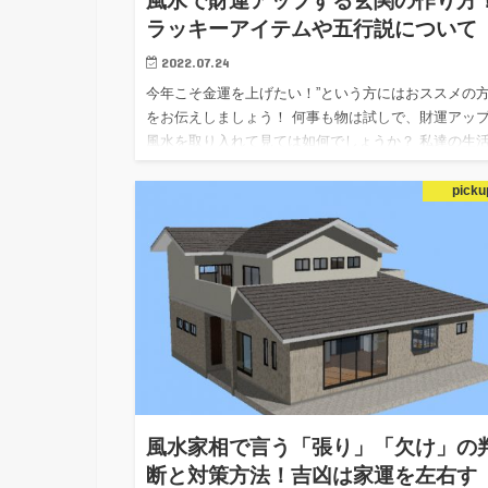
風水で財運アップする玄関の作り方
ラッキーアイテムや五行説について
2022.07.24
今年こそ金運を上げたい！”という方にはおススメの
をお伝えしましょう！ 何事も物は試しで、財運アッ
風水を取り入れて見ては如何でしょうか？ 私達の生
一番身近なところから風水を取り入れることができる
「玄…
picku
風水家相で言う「張り」「欠け」の
断と対策方法！吉凶は家運を左右す