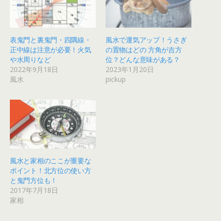
表鬼門と裏鬼門・四隅線・
風水で運気アップ！うさぎ
正中線は注意が必要！火気
の置物はどの 方角が吉方
や水周りなど
位？どんな意味がある？
2022年9月18日
2023年1月20日
風水
pickup
風水と家相のここが重要な
ポイント！北方位の使い方
と鬼門方位も！
2017年7月18日
家相