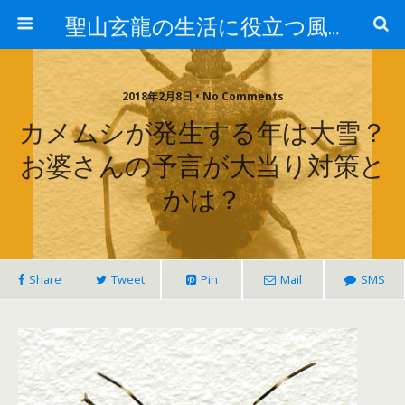
聖山玄龍の生活に役立つ風水
2018年2月8日 • No Comments
カメムシが発生する年は大雪？
お婆さんの予言が大当り対策と
かは？
Share
Tweet
Pin
Mail
SMS