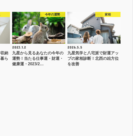
水
今年の運勢
家相
2023.1.2
2026.5.5
と収納
九星から見るあなたの今年の
九星気学と八宅派で財運アッ
い暮ら
運勢！当たる仕事運・財運・
プの家相診断！北西の凶方位
健康運・2023/2…
を改善