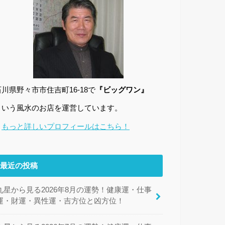
石川県野々市市住吉町16-18で
『ビッグワン』
という風水のお店を運営しています。
→
もっと詳しいプロフィールはこちら！
最近の投稿
九星から見る2026年8月の運勢！健康運・仕事
運・財運・異性運・吉方位と凶方位！