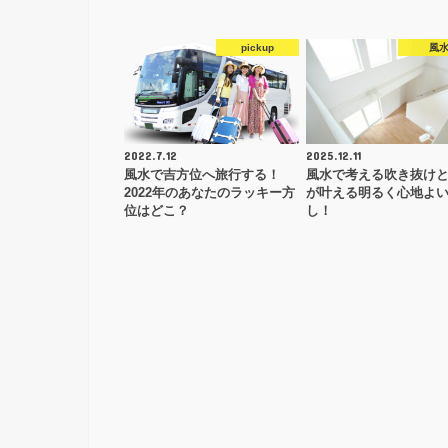
pickup
風
2022.7.12
2025.12.11
風水で吉方位へ旅行する！
風水で考える吹き抜け
2022年のあなたのラッキー方
が叶える明るく心地よ
位はどこ？
し！