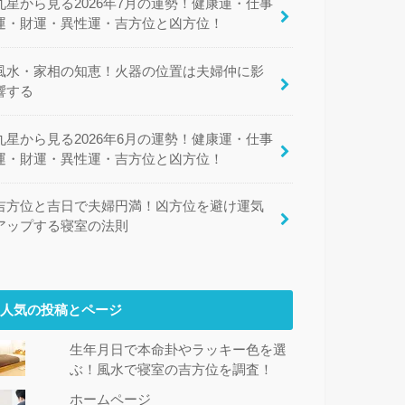
九星から見る2026年7月の運勢！健康運・仕事
運・財運・異性運・吉方位と凶方位！
風水・家相の知恵！火器の位置は夫婦仲に影
響する
九星から見る2026年6月の運勢！健康運・仕事
運・財運・異性運・吉方位と凶方位！
吉方位と吉日で夫婦円満！凶方位を避け運気
アップする寝室の法則
人気の投稿とページ
生年月日で本命卦やラッキー色を選
ぶ！風水で寝室の吉方位を調査！
ホームページ