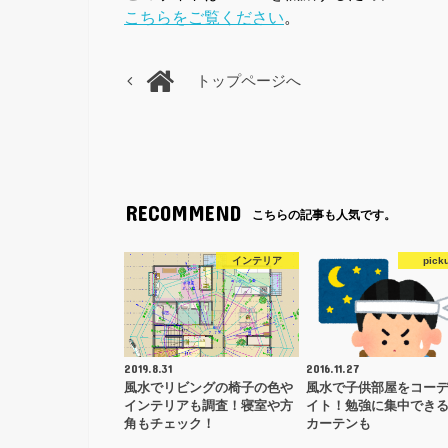
こちらをご覧ください
。
トップページへ
RECOMMEND
こちらの記事も人気です。
インテリア
pick
2019.8.31
2016.11.27
風水でリビングの椅子の色や
風水で子供部屋をコー
インテリアも調査！寝室や方
イト！勉強に集中でき
角もチェック！
カーテンも