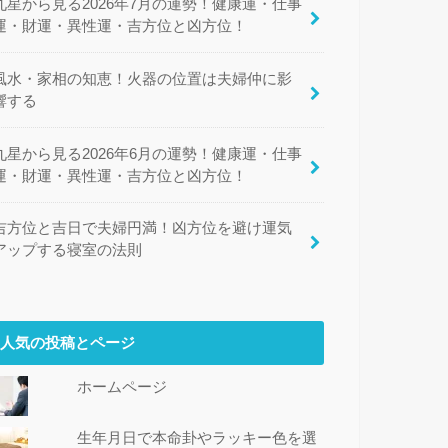
九星から見る2026年7月の運勢！健康運・仕事
運・財運・異性運・吉方位と凶方位！
風水・家相の知恵！火器の位置は夫婦仲に影
響する
九星から見る2026年6月の運勢！健康運・仕事
運・財運・異性運・吉方位と凶方位！
吉方位と吉日で夫婦円満！凶方位を避け運気
アップする寝室の法則
人気の投稿とページ
ホームページ
生年月日で本命卦やラッキー色を選