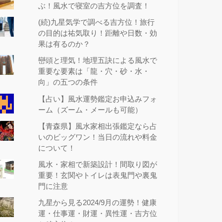
ぶ！風水で寝室の吉方位を調査！
(続)九星気学で調べる吉方位！旅行
の目的は祐気取り！距離や日数・効
果は有るのか？
巒頭と理気！地理五訣による風水で
重要な要素は「龍・穴・砂・水・
向」の五つの条件
【占い】風水運勢鑑定お申込みフォ
ーム（ズーム・メールも可能）
【青森県】風水家相出張鑑定なら占
いのビッグワン！当日の流れや料金
について！
風水・家相で新築設計！間取り図が
重要！玄関やトイレは表鬼門や裏鬼
門に注意
九星から見る2024/9月の運勢！健康
運・仕事運・財運・異性運・吉方位