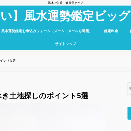
風水で財運・健康運アップ
占い】風水運勢鑑定ビッグ
】風水運勢鑑定お申込みフォーム（ズーム・メールも可能）
鑑定料金
サイトマップ
イント5選
べき土地探しのポイント5選