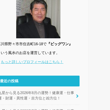
石川県野々市市住吉町16-18で
『ビッグワン』
という風水のお店を運営しています。
→
もっと詳しいプロフィールはこちら！
最近の投稿
九星から見る2026年8月の運勢！健康運・仕事
運・財運・異性運・吉方位と凶方位！