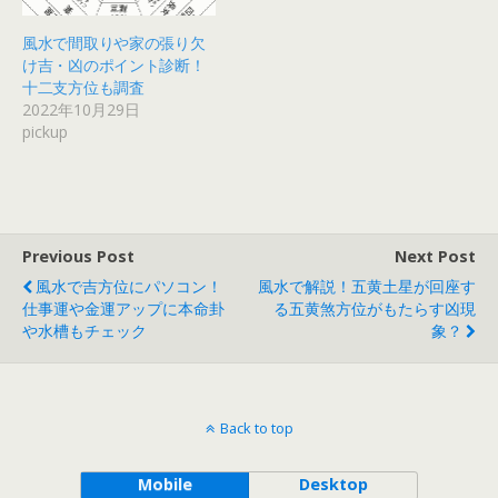
風水で間取りや家の張り欠
け吉・凶のポイント診断！
十二支方位も調査
2022年10月29日
pickup
Previous Post
Next Post
風水で吉方位にパソコン！
風水で解説！五黄土星が回座す
仕事運や金運アップに本命卦
る五黄煞方位がもたらす凶現
や水槽もチェック
象？
Back to top
Mobile
Desktop