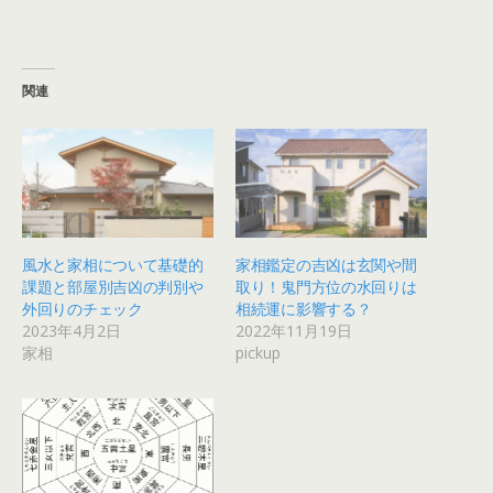
関連
風水と家相について基礎的
家相鑑定の吉凶は玄関や間
課題と部屋別吉凶の判別や
取り！鬼門方位の水回りは
外回りのチェック
相続運に影響する？
2023年4月2日
2022年11月19日
家相
pickup