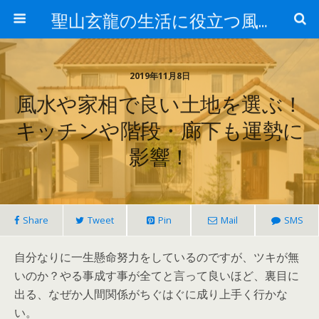
聖山玄龍の生活に役立つ風水
2019年11月8日
風水や家相で良い土地を選ぶ！
キッチンや階段・廊下も運勢に
影響！
Share
Tweet
Pin
Mail
SMS
自分なりに一生懸命努力をしているのですが、ツキが無
いのか？やる事成す事が全てと言って良いほど、裏目に
出る、なぜか人間関係がちぐはぐに成り上手く行かな
い。