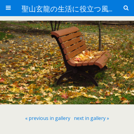
聖山玄龍の生活に役立つ風水
« previous in gallery
next in gallery »